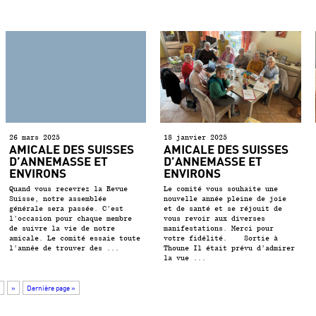
26 mars 2025
18 janvier 2025
AMICALE DES SUISSES
AMICALE DES SUISSES
D’ANNEMASSE ET
D’ANNEMASSE ET
ENVIRONS
ENVIRONS
Quand vous recevrez la Revue
Le comité vous souhaite une
Suisse, notre assemblée
nouvelle année pleine de joie
générale sera passée. C’est
et de santé et se réjouit de
l’occasion pour chaque membre
vous revoir aux diverses
de suivre la vie de notre
manifestations. Merci pour
amicale. Le comité essaie toute
votre fidélité. Sortie à
l’année de trouver des ...
Thoune Il était prévu d’admirer
la vue ...
»
Dernière page »