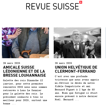
26 mars 2025
26 mars 2025
‌AMICALE SUISSE
UNION HELVÉTIQUE DE
LÉDONIENNE ET DE LA
CLERMONT-FERRAND
BRESSE LOUHANNAISE
C’est avec une profonde
tristesse que nous avons appris
Galette des rois Dimanche 12
mi-février le décès de notre
janvier, pour cette première
fidèle Compatriote et ami
rencontre 2025 nous nous sommes
Bernard Piguet à l’âge de 83
retrouvés à Lons Le Saunier
ans. Bien que fatigué il était
pour la galette des rois. Le
encore présent à notre dernier
président souhaite à tous le
Noël. Bernard ...
meilleur pour 2025, surtout une
bonne ...