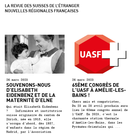
LA REVUE DES SUISSES DE L’ÉTRANGER
NOUVELLES RÉGIONALES FRANÇAISES
26 mars 2025
26 mars 2025
SOUVENONS-NOUS
65ÈME CONGRÈS DE
D’ELISABETH
L’UASF À AMÉLIE-LES-
EIDENBENZ ET DE LA
BAINS !
MATERNITÉ D’ELNE
Chers amis et compatriotes,
Du 25 au 28 avril prochain aura
Qui était Elisabeth Eidenbenz
lieu le 65ème congrès annuel de
? Infirmière et institutrice
l’UASF. En 2025, c’est la
suisse originaire du canton de
charmante station thermale
Zürich, née en 1913, elle
d’Amélie-les-Bains, dans les
s’occupa d’abord, dès 1937,
Pyrénées-Orientales qui ...
d’enfants dans la région de
Madrid, par l’Association