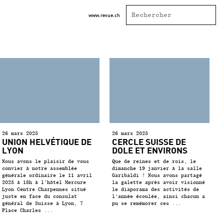
www.revue.ch
26 mars 2025
26 mars 2025
UNION HELVÉTIQUE DE
CERCLE SUISSE DE
LYON
DOLE ET ENVIRONS
Nous avons le plaisir de vous
Que de reines et de rois, le
convier à notre assemblée
dimanche 19 janvier à la salle
générale ordinaire le 11 avril
Garibaldi ! Nous avons partagé
2025 à 18h à l’hôtel Mercure
la galette après avoir visionné
Lyon Centre Charpennes situé
le diaporama des activités de
juste en face du consulat
l’année écoulée, ainsi chacun a
général de Suisse à Lyon, 7
pu se remémorer ces ...
Place Charles ...