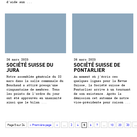
d’aide aux ...
26 mars 2025
26 mars 2025
SOCIÉTÉ SUISSE DU
SOCIÉTÉ SUISSE DE
JURA
PONTARLIER
Notre assemblée générale du 22
Au moment où j’écris ces
mars dans la salle communale du
quelques lignes pour la Revue
Bouchaud a attiré presqu’une
Suisse, la Société suisse de
cinquantaine de membres. Tous
Pontarlier arrive à un tournant
les points de l’ordre du jour
de son existence. Après la
ont été approuvés en unanimité
démission cet automne de notre
ainsi que le bilan ...
vice-présidente pour raison ...
Page 5 sur 34
« Première page
«
...
3
4
6
7
...
10
20
30
...
5