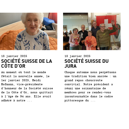
18 janvier 2025
18 janvier 2025
SOCIÉTÉ SUISSE DE LA
SOCIÉTÉ SUISSE DU
CÔTE D’OR
JURA
Au moment où tout le monde
Chaque automne nous perpétuons
fêtait la nouvelle année, le
une tradition bien ancrée : un
1er janvier 2025, Heidi
grand repas choucroute
Hofmann, vice-présidente
convivial. Notre président a
d’honneur de la Société suisse
réuni une soixantaine de
de la Côte d’Or, nous quittait
membres pour ce rendez-vous
à l’âge de 94 ans. Elle avait
incontournable dans le cadre
adhéré à notre ...
pittoresque du ...