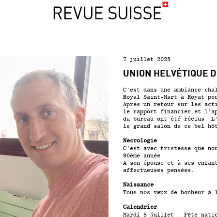
7 juillet 2025
UNION HELVÉTIQUE 
C’est dans une ambiance cha
Royal Saint-Mart à Royat po
Apres un retour sur les act
le rapport financier et l’a
du bureau ont été réélus. L
le grand salon de ce bel hô
Necrologie
C’est avec tristesse que no
90ème année.
A son épouse et à ses enfan
affectueuses pensées.
Naissance
Tous nos vœux de bonheur à 
Calendrier
Mardi 8 juillet : Fête nati