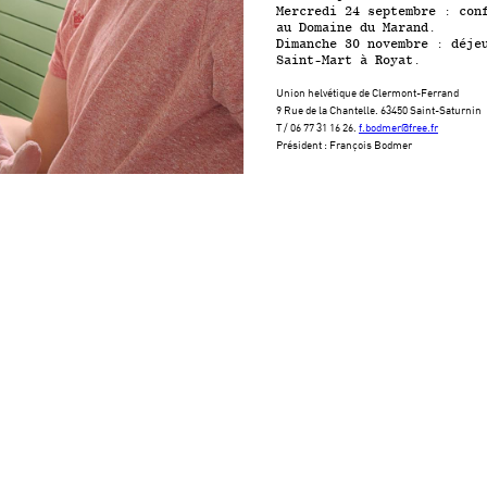
Mercredi 24 septembre : con
au Domaine du Marand.
Dimanche 30 novembre : déje
Saint-Mart à Royat.
Union helvétique de Clermont-Ferrand
9 Rue de la Chantelle. 63450 Saint-Saturnin
T / 06 77 31 16 26.
f.bodmer@free.fr
Président : François Bodmer