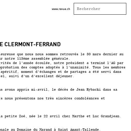
www.revue.ch
DE CLERMONT-FERRAND
leureuse que nous nous sommes retrouvés le 30 mars dernier au
ur notre 113ème assemblée générale.
ivités de l’année écoulée, notre président a terminé l’AG par
pprobation des comptes adoptés à l’unanimité. Tous les membres
’apéritif, moment d’échanges et de partages a été servi dans
tel, suivi d’un d’excellent déjeuner.
us avons appris mi-avril, le décès de Jean Rybacki dans sa
ts nous présentons nos très sincères condoléances et
la petite Zoé, née le 22 avril chez Marthe et Luc Grandjean.
onale au Domaine du Marand à Saint Amant-Tallende.