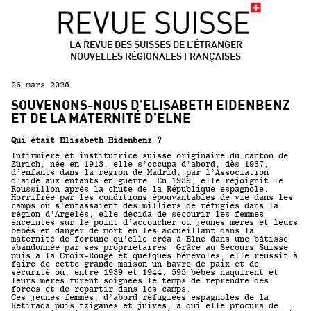
LA REVUE DES SUISSES DE L’ÉTRANGER
NOUVELLES RÉGIONALES FRANÇAISES
26 mars 2025
SOUVENONS-NOUS D’ELISABETH EIDENBENZ
ET DE LA MATERNITÉ D’ELNE
Qui était Elisabeth Eidenbenz ?
Infirmière et institutrice suisse originaire du canton de
Zürich, née en 1913, elle s’occupa d’abord, dès 1937,
d’enfants dans la région de Madrid, par l’Association
d’aide aux enfants en guerre. En 1939, elle rejoignit le
Roussillon après la chute de la République espagnole.
Horrifiée par les conditions épouvantables de vie dans les
camps où s’entassaient des milliers de réfugiés dans la
région d’Argelès, elle décida de secourir les femmes
enceintes sur le point d’accoucher ou jeunes mères et leurs
bébés en danger de mort en les accueillant dans la
maternité de fortune qu’elle créa à Elne dans une bâtisse
abandonnée par ses propriétaires. Grâce au Secours Suisse
puis à la Croix-Rouge et quelques bénévoles, elle réussit à
faire de cette grande maison un havre de paix et de
sécurité où, entre 1939 et 1944, 595 bébés naquirent et
leurs mères furent soignées le temps de reprendre des
forces et de repartir dans les camps.
Ces jeunes femmes, d’abord réfugiées espagnoles de la
Retirada puis tziganes et juives, à qui elle procura de