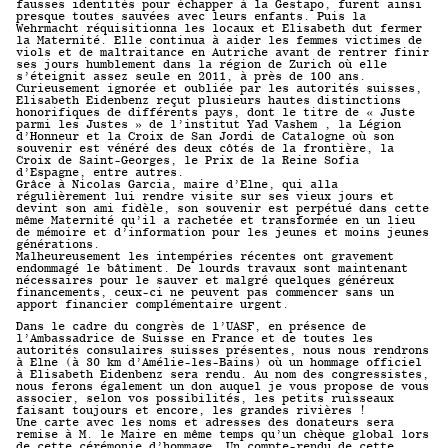
fausses identités pour échapper à la Gestapo, furent ainsi
presque toutes sauvées avec leurs enfants. Puis la
Wehrmacht réquisitionna les locaux et Elisabeth dut fermer
la Maternité. Elle continua à aider les femmes victimes de
viols et de maltraitance en Autriche avant de rentrer finir
ses jours humblement dans la région de Zurich où elle
s’éteignit assez seule en 2011, à près de 100 ans.
Curieusement ignorée et oubliée par les autorités suisses,
Elisabeth Eidenbenz reçut plusieurs hautes distinctions
honorifiques de différents pays, dont le titre de « Juste
parmi les Justes » de l’institut Yad Vashem , la Légion
d’Honneur et la Croix de San Jordi de Catalogne où son
souvenir est vénéré des deux côtés de la frontière, la
Croix de Saint-Georges, le Prix de la Reine Sofia
d’Espagne, entre autres.
Grâce à Nicolas Garcia, maire d’Elne, qui alla
régulièrement lui rendre visite sur ses vieux jours et
devint son ami fidèle, son souvenir est perpétué dans cette
même Maternité qu’il a rachetée et transformée en un lieu
de mémoire et d’information pour les jeunes et moins jeunes
générations.
Malheureusement les intempéries récentes ont gravement
endommagé le bâtiment. De lourds travaux sont maintenant
nécessaires pour le sauver et malgré quelques généreux
financements, ceux-ci ne peuvent pas commencer sans un
apport financier complémentaire urgent.
Dans le cadre du congrès de l’UASF, en présence de
l’Ambassadrice de Suisse en France et de toutes les
autorités consulaires suisses présentes, nous nous rendrons
à Elne (à 30 km d’Amélie-les-Bains) où un hommage officiel
à Elisabeth Eidenbenz sera rendu. Au nom des congressistes,
nous ferons également un don auquel je vous propose de vous
associer, selon vos possibilités, les petits ruisseaux
faisant toujours et encore, les grandes rivières !
Une carte avec les noms et adresses des donateurs sera
remise à M. le Maire en même temps qu’un chèque global lors
de cette cérémonie d’hommage. Un compte-rendu de cette