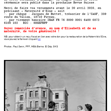
cérémonie sera publié dans la prochaine Revue Suisse.
Merci de faire vos versements avant le 20 avril 2025, en
précisant « Maternité d’Elne » soit
•. par chèque : Jacques de Buttet, trésorier de l’UASF, 259
route du Vallon, 13710 Fuveau,
•. par virement bancaire IBAN FR 76 3000 3001 6400 0372
6100 102 BIC : SOGEFRPP
Soyez remerciés d’avance, au nom d’Elisabeth et de sa
maternité, de votre générosité !
NB: pour obtenir un reçu fiscal en lien avec votre don pour la restauration de la Maternité d’Elne,
vous pouvez le faire en cliquant
ici
Photos : Paul Senn, PFF, MBA Berne. © Dép. GKS