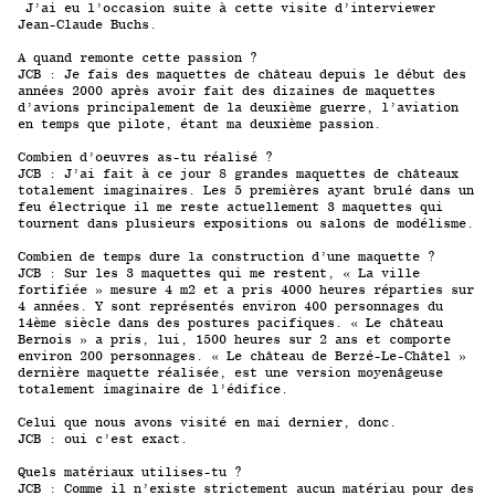
J’ai eu l’occasion suite à cette visite d’interviewer
Jean-Claude Buchs.
A quand remonte cette passion ?
JCB : Je fais des maquettes de château depuis le début des
années 2000 après avoir fait des dizaines de maquettes
d’avions principalement de la deuxième guerre, l’aviation
en temps que pilote, étant ma deuxième passion.
Combien d’oeuvres as-tu réalisé ?
JCB : J’ai fait à ce jour 8 grandes maquettes de châteaux
totalement imaginaires. Les 5 premières ayant brulé dans un
feu électrique il me reste actuellement 3 maquettes qui
tournent dans plusieurs expositions ou salons de modélisme.
Combien de temps dure la construction d’une maquette ?
JCB : Sur les 3 maquettes qui me restent, « La ville
fortifiée » mesure 4 m2 et a pris 4000 heures réparties sur
4 années. Y sont représentés environ 400 personnages du
14ème siècle dans des postures pacifiques. « Le château
Bernois » a pris, lui, 1500 heures sur 2 ans et comporte
environ 200 personnages. « Le château de Berzé-Le-Châtel »
dernière maquette réalisée, est une version moyenâgeuse
totalement imaginaire de l’édifice.
Celui que nous avons visité en mai dernier, donc.
JCB : oui c’est exact.
Quels matériaux utilises-tu ?
JCB : Comme il n’existe strictement aucun matériau pour des