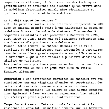
maquettes de châteaux, il faut inventer des techniques
particulières et détourner des éléments qu’on trouve dans
le modélisme ferroviaire, naval, même aéronautique et
quelques fois …bien au-delà du modélisme.
As-tu déjà exposé tes oeuvres ?
JCB : La première sortie a été effectuée uniquement en 2023
avec le château Bernois suite à une invitation du salon de
modélisme Suisse : le salon de Montreux.
Chacune des 3
maquettes existantes a été présentée à Montreux en 2023,
2024 ,2025 et 2026. Elles ont été également présentées dans
une douzaine d’expositions de modélisme en
France.
Actuellement, le château Bernois et la ville
fortifiée en pièce maitresse, sont présentées à Versailles
dans le cadre d’une grande exposition sur « l’histoire et
la miniature » qui a déjà rassemblé plusieurs dizaines de
milliers de visiteurs.
Les prochaines expositions prévues se feront un peu plus à
l’international en 2027 et peut être 2028 en Italie,
Espagne, Allemagne
Conclusion :
ces différentes maquettes de châteaux ont été
construites sur une vingtaine d’années et représentent des
milliers d’heures de passion mises en valeur dans
différentes expositions. Le talent de Jean-Claude consiste
donc également à leur assurer un rayonnement bien mérité
qui s’élargit petit à petit à l’international.
Temps forts à venir :
Fête nationale le 1er août à la
résidence du consulat, magnifique demeure sur les hauteurs