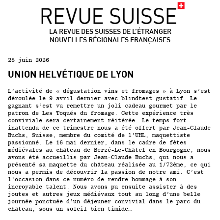
LA REVUE DES SUISSES DE L’ÉTRANGER
NOUVELLES RÉGIONALES FRANÇAISES
28 juin 2026
UNION HELVÉTIQUE DE LYON
L’activité de « dégustation vins et fromages » à Lyon s’est
déroulée le 9 avril dernier avec blindtest gustatif. Le
gagnant s’est vu remettre un joli cadeau gourmet par le
patron de Les Toqués du fromage. Cette expérience très
conviviale sera certainement réitérée. Le temps fort
inattendu de ce trimestre nous a été offert par Jean-Claude
Buchs, Suisse, membre du comité de l’UHL, maquettiste
passionné. Le 16 mai dernier, dans le cadre de fêtes
médiévales au château de Berzé-Le-Châtel en Bourgogne, nous
avons été accueillis par Jean-Claude Buchs, qui nous a
présenté sa maquette du château réalisée au 1/72ème, ce qui
nous a permis de découvrir la passion de notre ami. C’est
l’occasion dans ce numéro de rendre hommage à son
incroyable talent. Nous avons pu ensuite assister à des
joutes et autres jeux médiévaux tout au long d’une belle
journée ponctuée d’un déjeuner convivial dans le parc du
château, sous un soleil bien timide…