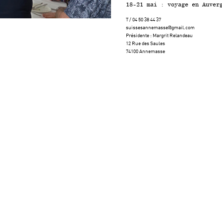
18-21 mai : voyage en Auver
T / 04 50 38 44 37
suissesannemasse@gmail.com
Présidente : Margrit Relandeau
12 Rue des Saules
74100 Annemasse