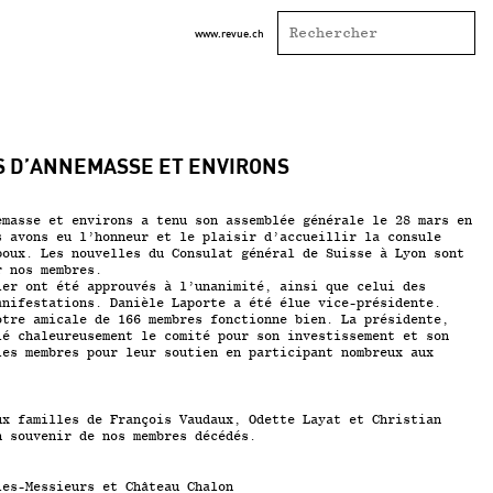
www.revue.ch
S D’ANNEMASSE ET ENVIRONS
emasse et environs a tenu son assemblée générale le 28 mars en
s avons eu l’honneur et le plaisir d’accueillir la consule
poux. Les nouvelles du Consulat général de Suisse à Lyon sont
r nos membres.
ier ont été approuvés à l’unanimité, ainsi que celui des
anifestations. Danièle Laporte a été élue vice-présidente.
otre amicale de 166 membres fonctionne bien. La présidente,
ié chaleureusement le comité pour son investissement et son
les membres pour leur soutien en participant nombreux aux
ux familles de François Vaudaux, Odette Layat et Christian
n souvenir de nos membres décédés.
les-Messieurs et Château Chalon