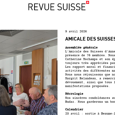
9 avril 2026
AMICALE DES SUISSE
Assemblée générale
L’Amicale des Suisses d’Ann
présence de 76 membres. Nou
Catherine Mochamps et son é
toujours très appréciées pa
Les rapport moral et financ
activités des différentes m
Nous nous réjouissons que n
Margrit Relandeau, a remerc
dévouement, ainsi que tous 
manifestations proposées.
Nécrologie
Nos sincères condoléances a
Rudaz. Nous garderons un bo
Calendrier
23 avril : sortie à Beaume-