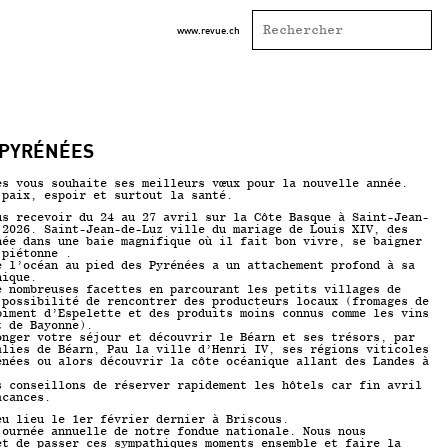
www.revue.ch
 PYRÉNÉES
es vous souhaite ses meilleurs vœux pour la nouvelle année.
 paix, espoir et surtout la santé.
us recevoir du 24 au 27 avril sur la Côte Basque à Saint-Jean-
 2026. Saint-Jean-de-Luz ville du mariage de Louis XIV, des
hée dans une baie magnifique où il fait bon vivre, se baigner
 piétonne .
e l’océan au pied des Pyrénées a un attachement profond à sa
nique.
e nombreuses facettes en parcourant les petits villages de
 possibilité de rencontrer des producteurs locaux (fromages de
piment d’Espelette et des produits moins connus comme les vins
t de Bayonne).
onger votre séjour et découvrir le Béarn et ses trésors, par
alies de Béarn, Pau la ville d’Henri IV, ses régions viticoles
énées ou alors découvrir la côte océanique allant des Landes à
s conseillons de réserver rapidement les hôtels car fin avril
acances.
eu lieu le 1er février dernier à Briscous.
journée annuelle de notre fondue nationale. Nous nous
et de passer ces sympathiques moments ensemble et faire la