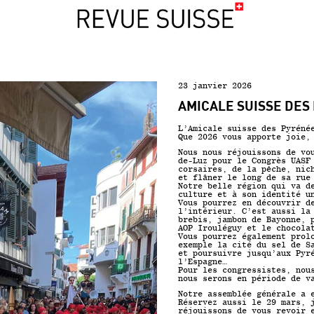
23 janvier 2026
AMICALE SUISSE DES
L’Amicale suisse des Pyréné
Que 2026 vous apporte joie,
Nous nous réjouissons de vo
de-Luz pour le Congrès UASF
corsaires, de la pêche, nic
et flâner le long de sa rue
Notre belle région qui va d
culture et à son identité u
Vous pourrez en découvrir d
l’intérieur. C’est aussi la
brebis, jambon de Bayonne, 
AOP Irouléguy et le chocola
Vous pourrez également prol
exemple la cité du sel de S
et poursuivre jusqu’aux Pyr
l’Espagne…
Pour les congressistes, nou
nous serons en période de v
Notre assemblée générale a 
Réservez aussi le 29 mars, 
réjouissons de vous revoir 