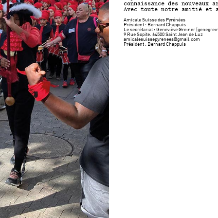
connaissance des nouveaux a
Avec toute notre amitié et 
Amicale Suisse des Pyrénées
Président : Bernard Chappuis
Le secrétariat : Geneviève Greiner (genegr
9 Rue Sopite. 64500 Saint Jean de Luz
amicalesuissepyrenees@gmail.com
Président : Bernard Chappuis