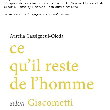
l’espace de sa minceur avance. Alberto Giacometti vient de
créer L’Homme qui marche, son œuvre majeure.
Format 13,5 x 19,5 cm / 114 pages / ISBN : 979-10-312-0656-1