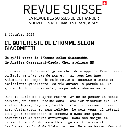
LA REVUE DES SUISSES DE L’ÉTRANGER
NOUVELLES RÉGIONALES FRANÇAISES
1 décembre 2025
CE QU’IL RESTE DE L’HOMME SELON
GIACOMETTI
Ce qu’il reste de l’homme selon Giacometti
de Aurélia Cassigneul-Ojeda. Chez ateliers HD
« Je marche. Infiniment je marche. Je m’appelle Raoul, Jean
ou Paul, je n’ai pas de nom et j’ai tous les âges.
Enjambant le temps, je suis cette silhouette blanche et
omnisciente qu’Alberto, sa vie durant, a portée en lui :
genèse lente et hésitante, inépuisable obsession. »
Dans le Paris de l’après-guerre, avide de penser un monde
nouveau, un homme, reclus dans l’atelier miséreux qui lui
sert de logis, façonne, taille, retaille, creuse, lisse,
avec obstination et sans relâche. Le soir venu, il détruit
tout pour recommencer le lendemain dans une quête
perpétuelle de vérité artistique. Sous ses doigts se
dressent bientôt de nouvelles figures, filaires et
diaphanes, au bord de l’abstraction. Puis un homme, fendant