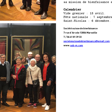
sa mission de bienfaisance 
Calendrier
Vide grenier : 13 avril.
Fête nationale : 7 septembr
Saint-Nicolas : 6 décembre.
Société suisse de bienfaisance
7 rue d’Arcole 13006 Marseille
T / 06 61 81 39 33
societesuissedebienfaisance@gmail.com
www.
ssb-m.com