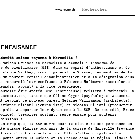
www.revue.ch
BIENFAISANCE
idarité suisse rayonne à Marseille !
a Maison Ssuisse de Marseille a accueilli l’assemblée
se de bienfaisance (SSB) dans un esprit d’enthousiasme et de
ristophe Vauthey, consul général de Suisse, les membres de la
n du nouveau conseil d’administration et à la désignation d’un
si renouvelé leur confiance à Fabienne Hoffmeyer (sociologue)
Leandri (avocat) à la vice-présidence.
nouvelle élue Andréa Erni (chercheuse) veillera à maintenir la
’association, tandis que Céline Gyger (psychologue) assumera
nt rejoint ce nouveau bureau Melaine Williamson (architecte),
lexianne Miliani (journaliste) et Nicolas Miliani (producteur
s prêts à apporter leur dynamisme à la SSB. De son côté, Bruce
police), trésorier sortant, reste engagé pour soutenir
 missions !
lanthropique, la SSB œuvre pour le bien-être des personnes en
uté suisse élargie aux amis de la suisse de Marseille-Provence
ations et actions solidaires. Elle s’attache également à
s ponts entre la Suisse et la France dans la région, fidèle à