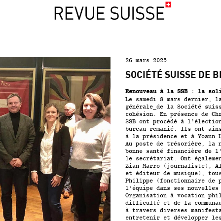
26 mars 2025
SOCIÉTÉ SUISSE DE 
Renouveau à la SSB : la sol
Le samedi 8 mars dernier, l
générale
de la Société suis
cohésion. En présence de Ch
SSB ont procédé à l’électio
bureau remanié. Ils ont ain
à la présidence et à Yoann 
Au poste de trésorière, la 
bonne santé financière de l
le secrétariat. Ont égaleme
Zian Marro (journaliste), A
et éditeur de musique), tou
Philippe (fonctionnaire de 
l’équipe dans ses nouvelles
Organisation à vocation phi
difficulté et de la communa
à travers diverses manifest
entretenir et développer le