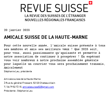
LA REVUE DES SUISSES DE L’ÉTRANGER
NOUVELLES RÉGIONALES FRANÇAISES
20 janvier 2025
AMICALE SUISSE DE LA HAUTE-MARNE
Pour cette nouvelle année, l’amicale suisse présente à tous
ses membres et amis ses meilleurs vœux ! Que 2025 soit,
pour vous, aussi passionnante qu’apaisante et permette à
notre association de continuer à prospérer ! En espérant
vous voir nombreux à notre prochaine assemblée générale
pour laquelle un courrier vous sera prochainement transmis,
Amicalement
Stéphanie Leu, présidente
Amicale suisse de la Haute-Marne
3 Rue du général Frossard. 52120 Chateauvillain
T / 06 79 52 73 15.
amicalesuisse52@gmail.com
Présidente : Stéphanie Leu