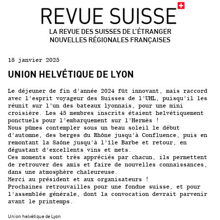
LA REVUE DES SUISSES DE L’ÉTRANGER
NOUVELLES RÉGIONALES FRANÇAISES
18 janvier 2025
UNION HELVÉTIQUE DE LYON
Le déjeuner de fin d’année 2024 fût innovant, mais raccord
avec l’esprit voyageur des Suisses de l’UHL, puisqu’il les
réunit sur l’un des bateaux lyonnais, pour une mini
croisière. Les 45 membres inscrits étaient helvétiquement
ponctuels pour l’embarquement sur l’Hermès !
Nous pûmes contempler sous un beau soleil le début
d’automne, des berges du Rhône jusqu’à Confluence, puis en
remontant la Saône jusqu’à l’île Barbe et retour, en
dégustant d’excellents vins et mets.
Ces moments sont très appréciés par chacun, ils permettent
de retrouver des amis et faire de nouvelles connaissances,
dans une atmosphère chaleureuse.
Merci au président et aux organisateurs !
Prochaines retrouvailles pour une fondue suisse, et pour
l’assemblée générale, dont la convocation devrait parvenir
avant le printemps.
Union helvétique de Lyon