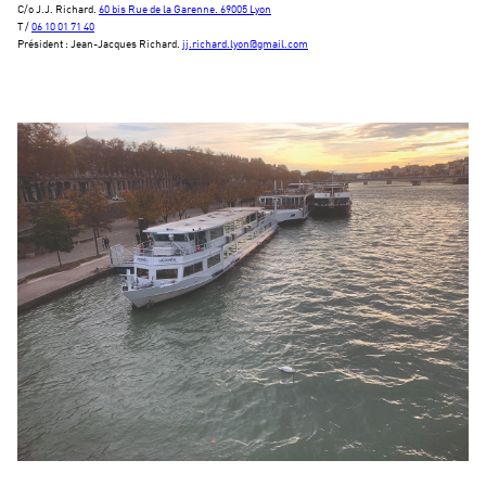
C/o J.J. Richard.
60 bis Rue de la Garenne. 69005 Lyon
T /
06 10 01 71 40
Président : Jean-Jacques Richard.
jj.richard.lyon@gmail.com