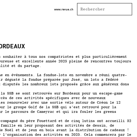
www.revue.ch
BORDEAUX
s souhaiter à tous nos compatriotes et plus particulièrement
eureuse et excellente année 2025 pleine de rencontres toujours
alité et du partage.
he en événements. La fondue-loto en novembre a réuni quatre-
ir dégusté la fondue préparée par José, un loto a fédéré
t disputés les nombreux lots proposés grâce aux généreux dons
 la SSB se sont retrouvés sur Bordeaux pour un escape-game
ccès de ces activités spécifiques avec de nouveaux
les renouveler avec une sortie vélo autour de Créon le 12
our le groupe Golf de la SSB qui s’est retrouvé pour la
ur le parcours de Cameyrac et qui ira fouler les greens
ccompagné du père Fouettard et de cinq lutins ont accueilli 32
 famille en leur proposant des activités de dessin, de
de Noël et de jeux en bois avant la distribution de cadeaux !
r l’organisation des activités en 2025. Cela commencera par le