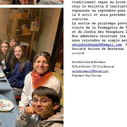
traditionnel repas au Lycée
reçu le bulletin d’inscript
repoussée en septembre pour
le 6 avril et sera précédée
convives.
La sortie de printemps prév
visite de la Fromagerie de 
et du Jardin des Nénuphars 
Nos adhérents recevront les
nous rejoindre un simple ma
swissbordeaux33@gmail.com
. 
Société Suisse de Bordeaux.
Le comité
Société suisse de Bordeaux
52 Rue Mondon. 33110 Le Bouscat
swissbordeaux33@gmail.com
Président: Paul Farinès