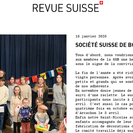
18 janvier 2025
SOCIÉTÉ SUISSE DE 
Tous d’abord, nous voudrion
aux membres de la SSB une h
sous le signe de la convivi
La fin de l’année a été ric
vingts personnes. Après avo
petits et grands qui se son
de nos adhérents.
En novembre douze jeunes de
suivi d’une raclette. Le su
participants nous incite à 
avril. C’est aussi le cas p
quatrième fois en octobre s
d’Arcachon le 5 avril.
Enfin notre Saint-Nicolas a
enfants accompagnés de leur
fabrication de décorations 
Le comité travaille déjà su