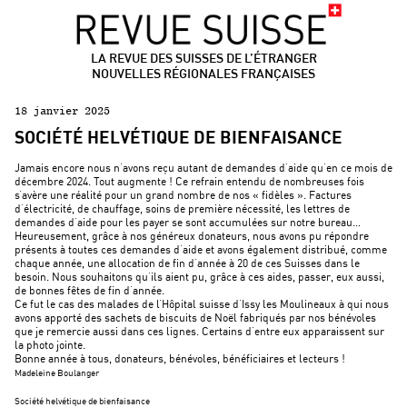
LA REVUE DES SUISSES DE L’ÉTRANGER
NOUVELLES RÉGIONALES FRANÇAISES
18 janvier 2025
SOCIÉTÉ HELVÉTIQUE DE BIENFAISANCE
Jamais encore nous n’avons reçu autant de demandes d’aide qu’en ce mois de
décembre 2024. Tout augmente ! Ce refrain entendu de nombreuses fois
s’avère une réalité pour un grand nombre de nos « fidèles ». Factures
d’électricité, de chauffage, soins de première nécessité, les lettres de
demandes d’aide pour les payer se sont accumulées sur notre bureau…
Heureusement, grâce à nos généreux donateurs, nous avons pu répondre
présents à toutes ces demandes d’aide et avons également distribué, comme
chaque année, une allocation de fin d’année à 20 de ces Suisses dans le
besoin. Nous souhaitons qu’ils aient pu, grâce à ces aides, passer, eux aussi,
de bonnes fêtes de fin d’année.
Ce fut le cas des malades de l’Hôpital suisse d’Issy les Moulineaux à qui nous
avons apporté des sachets de biscuits de Noël fabriqués par nos bénévoles
que je remercie aussi dans ces lignes. Certains d’entre eux apparaissent sur
la photo jointe.
Bonne année à tous, donateurs, bénévoles, bénéficiaires et lecteurs !
Madeleine Boulanger
Société helvétique de bienfaisance