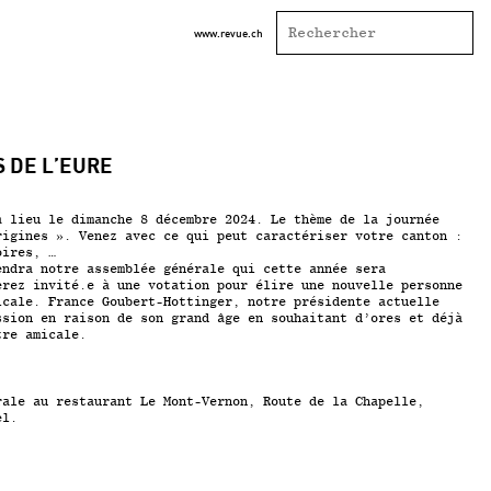
www.revue.ch
S DE L’EURE
a lieu le dimanche 8 décembre 2024. Le thème de la journée
rigines ». Venez avec ce qui peut caractériser votre canton :
oires, …
endra notre assemblée générale qui cette année sera
erez invité.e à une votation pour élire une nouvelle personne
icale. France Goubert-Hottinger, notre présidente actuelle
ssion en raison de son grand âge en souhaitant d’ores et déjà
tre amicale.
rale au restaurant
Le Mont-Vernon,
Route de la Chapelle,
el.