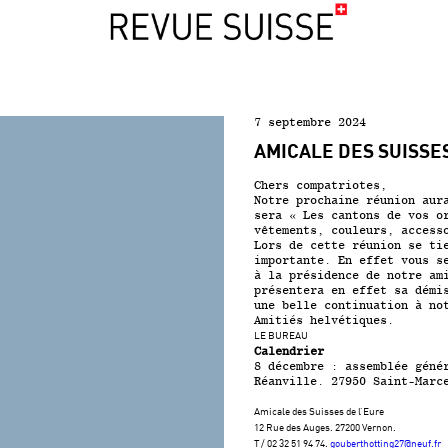
7 septembre 2024
AMICALE DES SUISSE
Chers compatriotes,
Notre prochaine réunion aur
sera « Les cantons de vos o
vêtements, couleurs, access
Lors de cette réunion se ti
importante. En effet vous s
à la présidence de notre am
présentera en effet sa démi
une belle continuation à no
Amitiés helvétiques.
LE BUREAU
Calendrier
8 décembre : assemblée géné
Réanville. 27950 Saint-Marc
Amicale des Suisses de l’Eure
12 Rue des Auges. 27200 Vernon.
T / 02 32 51 94 74.
gouberthotting27@neuf.fr