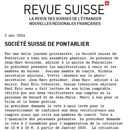
LA REVUE DES SUISSES DE L’ÉTRANGER
NOUVELLES RÉGIONALES FRANÇAISES
2 mai 2024
SOCIÉTÉ SUISSE DE PONTARLIER
Par une belle journée printanière, la Société suisse de
Pontarlier a tenu son assemblée générale, en présence de
Jean-Marc Grosjean, adjoint à la mairie de Pontarlier.
Le président présente les manifestations à venir et les
membres du bureau : Josiane membre du comité, Michèle
secrétaire adjointe, Yvette (absente sur la photo)
secrétaire, Jean Marc président, Jean Marc, adjoint à la
mairie, Paul Éric trésorier, Janine trésorière adjointe.
Paul Éric nous a fait lecture de son bilan comptable,
vérifié par nos deux vérificateurs aux comptes en la
personne de Gérard et de Jean-Marie. Merci à eux pour ce
bilan et la bonne gestion.
Le président demande le vote à main levée pour le
renouvellement de confiance aux deux vérificateurs aux
comptes ainsi que celle aux membres du comité. Vote à
l’unanimité des personnes présentes. Le président demande
le vote à l’assemblée pour l’augmentation de la cotisation
de 15 € à 20 €, à partir de Janvier 2025. La cotisation