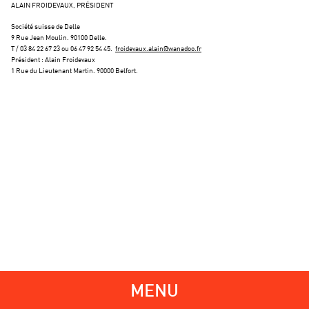
ALAIN FROIDEVAUX, PRÉSIDENT
Société suisse de Delle
9 Rue Jean Moulin. 90100 Delle.
T / 03 84 22 67 23 ou 06 47 92 54 45.
froidevaux.alain@wanadoo.fr
Président : Alain Froidevaux
1 Rue du Lieutenant Martin. 90000 Belfort.
MENU