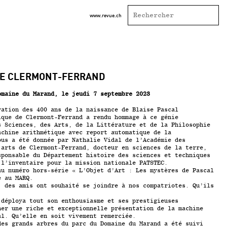
www.revue.ch
DE CLERMONT-FERRAND
omaine du Marand
, le jeudi 7 septembre 2023
ration des 400 ans de la naissance de Blaise Pascal
ique de Clermont-Ferrand a rendu hommage à ce génie
s Sciences, des Arts, de la Littérature et de la Philosophie
achine arithmétique avec report automatique de la
ous a été donnée par Nathalie Vidal de l’Académie des
 arts de Clermont-Ferrand, docteur en sciences de la terre,
sponsable du Département histoire des sciences et techniques
 l’inventaire pour la mission nationale PATSTEC.
au numéro hors-série « L’Objet d’Art : Les mystères de Pascal
e au MARQ.
, des amis ont souhaité se joindre à nos compatriotes. Qu’ils
 déploya tout son enthousiasme et ses prestigieuses
ner une riche et exceptionnelle présentation de la machine
cal.
Qu’elle en soit vivement remerciée.
des grands arbres du parc du
Domaine du Marand
a été suivi