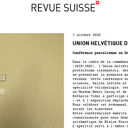
7 octobre 2023
UNION HELVÉTIQUE 
Conférence pascalienne au
D
Dans le cadre de la commémo
(1623/1662), l’Union helvét
protéiforme clermontois, de
en présentant la première m
retenue.
Cette conférence n
sciences, belles lettres et
spécialité volcanologie, re
au Muséum Henri Lecoq et de
Nathalie Vidal a participé 
» et à l’exposition déployé
Pour célébrer cet événement
soient les bienvenus.
Notre conférencière émérite
connaissances pour nous don
arithmétique de Blaise Pas
L’apéritif servi à l’ombre 