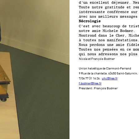
d’un excellent déjeuner. Me
Toute notre gratitude et re
intéressante conférence su
Avec nos meilleurs message
Nécrologie
C’est avec beaucoup de tris
notre amie Michele Bodmer. 
Montrond dans le Cher, Mich
à toutes nos manifestations
Nous perdons une amie fidèl
Toutes nos pensées en ce mo
qui nous adressons nos plus
Nicole et François Bodmer
Union helvétique de Clermont-Ferrand
9 Rue de la chantelle. 63450 Saint-Saturnin.
T/06 77 31 16 26.
uhc@free.fr
f.bodmer@free.fr
Président : François Bodmer