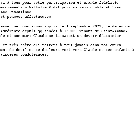
rci à tous pour votre participation et grande fidélité.
merciements à Nathalie Vidal pour sa remarquable et très
r
Les Pascalines
.
s et pensées affectueuses.
tesse que nous avons appris le 4 septembre 2023, le décès de
Adhérente depuis qq années à l’UHC, venant de Saint-Amand-
ele et son mari Claude se faisaient un devoir d’assister
.
e et très chère qui restera à tout jamais dans nos cœurs.
ment de deuil et de douleurs vont vers Claude et ses enfants à
 sincères condoléances.