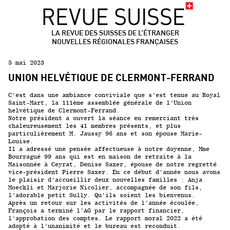
LA REVUE DES SUISSES DE L’ÉTRANGER
NOUVELLES RÉGIONALES FRANÇAISES
5 mai 2023
UNION HELVÉTIQUE DE CLERMONT-FERRAND
C’est dans une ambiance conviviale que s’est tenue au Royal
Saint-Mart, la 111ème assemblée générale de l’Union
helvétique de Clermont-Ferrand.
Notre président a ouvert la séance en remerciant très
chaleureusement les 41 membres présents, et plus
particulièrement M. Jaussy 96 ans et son épouse Marie-
Louise.
Il a adressé une pensée affectueuse à notre doyenne, Mme
Bourragué 99 ans qui est en maison de retraite à la
Maisonnée à Ceyrat, Denise Saxer, épouse de notre regretté
vice-président Pierre Saxer. En ce début d’année nous avons
le plaisir d’accueillir deux nouvelles familles : Anja
Moeckli et Marjorie Nicolier, accompagnée de son fils,
l’adorable petit Sully. Qu’ils soient les bienvenus.
Après un retour sur les activités de l’année écoulée,
François a terminé l’AG par le rapport financier,
l’approbation des comptes. Le rapport moral 2022 a été
adopté à l’unanimité et le bureau est reconduit.