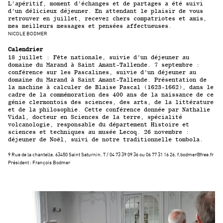
L’apéritif, moment d’échanges et de partages a été suivi
d’un délicieux déjeuner. En attendant le plaisir de vous
retrouver en juillet, recevez chers compatriotes et amis,
mes meilleurs messages et pensées affectueuses.
NICOLE BODMER
Calendrier
18 juillet : Fête nationale, suivie d’un déjeuner au
domaine du Marand à Saint Amant-Tallende. 7 septembre :
conférence sur les Pascalines, suivie d’un déjeuner au
domaine du Marand à Saint Amant-Tallende. Présentation de
la machine à calculer de Blaise Pascal (1623-1662), dans le
cadre de la commémoration des 400 ans de la naissance de ce
génie clermontois des sciences, des arts, de la littérature
et de la philosophie. Cette conférence donnée par Nathalie
Vidal, docteur en Sciences de la terre, spécialité
volcanologie, responsable du département Histoire et
sciences et techniques au musée Lecoq. 26 novembre :
déjeuner de Noël, suivi de notre traditionnelle tombola.
9 Rue de la chantelle. 63450 Saint Saturnin. T / 04 73 39 09 36 ou 06 77 31 16 26. f.bodmer@free.fr
Président : François Bodmer