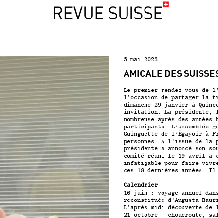
5 mai 2023
AMICALE DES SUISSE
Le premier rendez-vous de l
l’occasion de partager la t
dimanche 29 janvier à Quinc
invitation. La présidente, 
nombreuse après des années 
participants. L’assemblée g
Guinguette de l’Égayoir à F
personnes. A l’issue de la 
présidente a annoncé son so
comité réuni le 19 avril a 
infatigable pour faire vivr
ces 18 dernières années. Il
Calendrier
16 juin : voyage annuel dan
reconstituée d’Augusta Raur
L’après-midi découverte de 
21 octobre : choucroute, sa