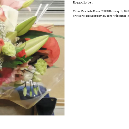
Hyppolyte.
25 bis Rue de la Corre. 70000 Quincey. T / 06 8
christine.bidoyen5@gmail.com Présidente :