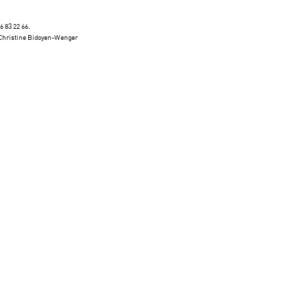
6 83 22 66.
 Christine Bidoyen-Wenger