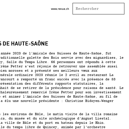
www.revue.ch
S DE HAUTE-SAÔNE
’année 2023 de l’Amicale des Suisses de Haute-Saône, fut
raditionnelle galette des Rois servie avec des mignardises, le
ey, Salle du Temps Libre. 66 personnes ont répondu à cette
Irène Petter s’est réjouie de retrouver une assemblée aussi
bien moroses et a présenté ses meilleurs vœux aux
énérale ordinaire 2023 réunie le 2 avril au restaurant La
rancourt a remporté un franc succès avec la présence de 83
présentation des différents rapports statutaires, la
uhait de se retirer de la présidence pour raisons de santé. Le
chaleureusement remercié Irène Petter pour son investissement
e et animer l’Amicale des Suisses de Haute-Saône, au fil de
 a élu une nouvelle présidente : Christine Bidoyen-Wenger
s les environs de Bâle, le matin visite de la villa romaine
ica, du musée et du site archéologique d’August Liestal.
la ville de Bâle et du port en bateau depuis le Rhin.
lle du temps libre de Quincey, animée par l’orchestre