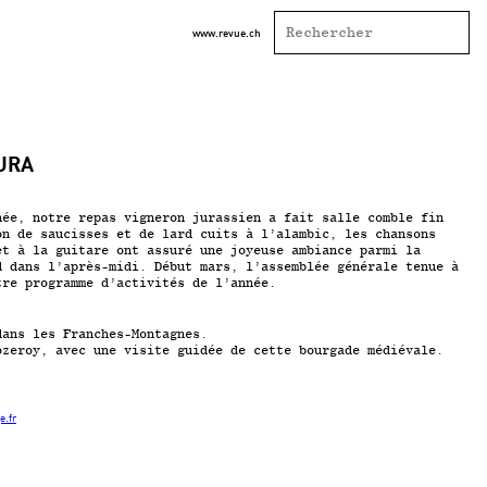
www.revue.ch
JURA
née, notre repas vigneron jurassien a fait salle comble fin
on de saucisses et de lard cuits à l’alambic, les chansons
et à la guitare ont assuré une joyeuse ambiance parmi la
d dans l’après-midi. Début mars, l’assemblée générale tenue à
tre programme d’activités de l’année.
dans les Franches-Montagnes.
ozeroy, avec une visite guidée de cette bourgade médiévale.
e.fr