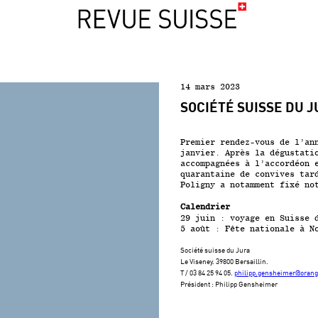
14 mars 2023
SOCIÉTÉ SUISSE DU 
Premier rendez-vous de l’an
janvier. Après la dégustati
accompagnées à l’accordéon 
quarantaine de convives tar
Poligny a notamment fixé no
Calendrier
29 juin : voyage en Suisse 
5 août : Fête nationale à N
Société suisse du Jura
Le Viseney. 39800 Bersaillin.
T / 03 84 25 94 05.
philipp.gensheimer@orang
Président : Philipp Gensheimer