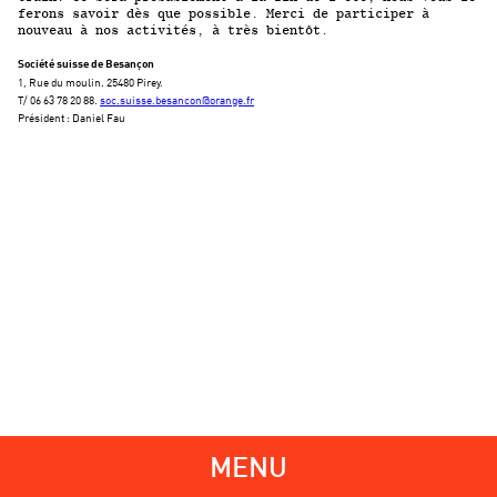
ferons savoir dès que possible. Merci de participer à
nouveau à nos activités, à très bientôt.
Société suisse de Besançon
1, Rue du moulin. 25480 Pirey.
T/ 06 63 78 20 88.
soc.suisse.besancon@orange.fr
Président : Daniel Fau
MENU