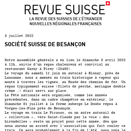
LA REVUE DES SUISSES DE L’ÉTRANGER
NOUVELLES RÉGIONALES FRANÇAISES
3 juillet 2022
SOCIÉTÉ SUISSE DE BESANÇON
Notre Assemblée générale a eu lieu le dimanche 3 avril 2022
à 11h, suivie d’un repas chaleureux et convivial au
restaurant
Garny
à Pirey (25480).
Le voyage du samedi 11 juin en autocar à Blonay, près de
Lausanne, nous a amenés au train historique à vapeur qui
monte à travers les vignes, au Musée des chemins de fer. Un
repas typiquement suisse (filets de perche, meringue double
crème …) était servi sur place.
La Fête nationale sera organisée, comme les années
précédentes, dans un cadre champêtre en extérieur, le
dimanche 31 juillet à la ferme auberge
Le Doubs repos
à
Vorges-les-Pins près de Besançon.
Le voyage en train
Le Picasso
, ou un autre autorail de
« collection », vers Saint-Claude par la voie « des
hirondelles » reste un projet pour cette année, dès que
nous aurons un accord avec l’association qui fait rouler ce
train. Ce sera probablement à la fin de l’été, nous vous le