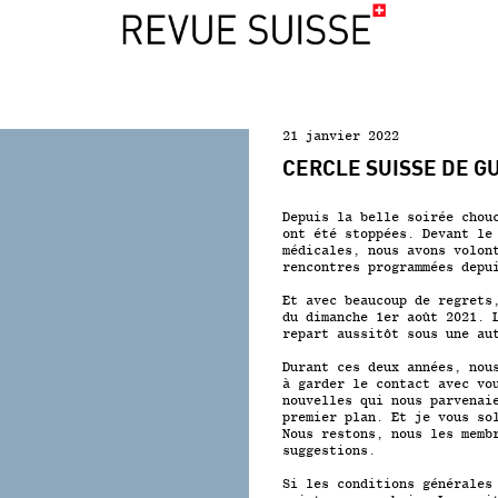
21 janvier 2022
CERCLE SUISSE DE G
Depuis la belle soirée chou
ont été stoppées. Devant le
médicales, nous avons volon
rencontres programmées depu
Et avec beaucoup de regrets
du dimanche 1
er
août 2021. L
repart aussitôt sous une au
Durant ces deux années, nou
à garder le contact avec vo
nouvelles qui nous parvenai
premier plan. Et je vous so
Nous restons, nous les memb
suggestions.
Si les conditions générales