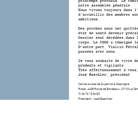
printemps prochain. Le comi
notre Assemblée générale.
Nous vivons toujours dans l
d’accueillir des membres no
ambitieux.
Des proches nous ont quitté
état de santé devenir préca
Gessler sont décédées dans 
corps. Le CSGG a témoigné l
D’autre part, Vinicio Pétra
passées avec nous.
Je vous souhaite de vivre d
prudents et vigilants.
Très affectueusement à vous
José Baechler, président
Cercle suisse de Guyenne & Gascogne
Rosal. 4408 Route de Bordeaux. 47110 Le Tem
T/ 06 72 13 06 83.
Président : José Baechler