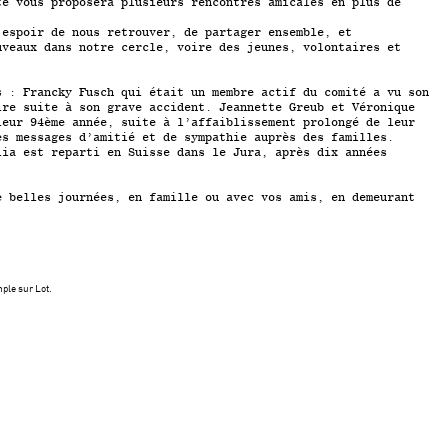
té vous proposera plusieurs rencontres amicales en plus de
’espoir de nous retrouver, de partager ensemble, et
uveaux dans notre cercle, voire des jeunes, volontaires et
s : Francky Fusch qui était un membre actif du comité a vu son
ire suite à son grave accident. Jeannette Greub et Véronique
leur 94
ème
année, suite à l’affaiblissement prolongé de leur
es messages d’amitié et de sympathie auprès des familles.
lia est reparti en Suisse dans le Jura, après dix années
e belles journées, en famille ou avec vos amis, en demeurant
,
ple sur Lot.