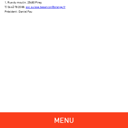
1, Rue du moulin. 25480 Pirey.
T/ 06 63 78 20 88.
soc.suisse.besancon@orange.fr
Président : Daniel Fau
MENU