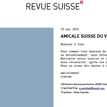
22 mai 2021
AMICALE SUISSE DU 
Bonjour à tous
Nous sommes très heureux de
au déconfinement, nous fête
Retrouver notre sourire et 
nous ressourcer, après ces 
Nous en avons des choses à 
Amicalement
Le bureau
218 Chemin des bonnes Herbes. 83200 Toul
T/ 06 07 08 77 48.
gcastella42@gmail.com
Président :
Gilles Castella