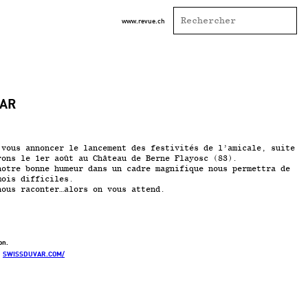
www.revue.ch
VAR
 vous annoncer le lancement des festivités de l’amicale, suite
rons le 1
er
août au Château de Berne Flayosc (83).
notre bonne humeur dans un cadre magnifique nous permettra de
mois difficiles.
nous raconter…alors on vous attend.
on.
SWISSDUVAR.COM/