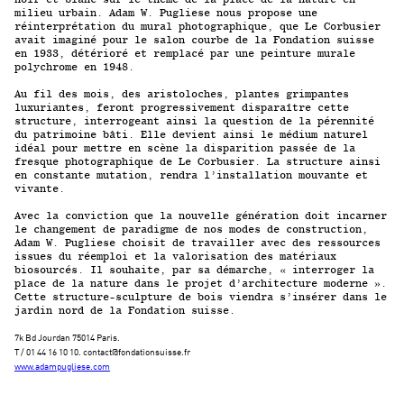
milieu urbain. Adam W. Pugliese nous propose une
réinterprétation du mural photographique, que Le Corbusier
avait imaginé pour le salon courbe de la Fondation suisse
en 1933, détérioré et remplacé par une peinture murale
polychrome en 1948.
Au fil des mois, des aristoloches, plantes grimpantes
luxuriantes, feront progressivement disparaître cette
structure, interrogeant ainsi la question de la pérennité
du patrimoine bâti. Elle devient ainsi le médium naturel
idéal pour mettre en scène la disparition passée de la
fresque photographique de Le Corbusier. La structure ainsi
en constante mutation, rendra l’installation mouvante et
vivante.
Avec la conviction que la nouvelle génération doit incarner
le changement de paradigme de nos modes de construction,
Adam W. Pugliese choisit de travailler avec des ressources
issues du réemploi et la valorisation des matériaux
biosourcés. Il souhaite, par sa démarche, « interroger la
place de la nature dans le projet d’architecture moderne ».
Cette structure-sculpture de bois viendra s’insérer dans le
jardin nord de la Fondation suisse.
7k Bd Jourdan 75014 Paris.
T / 01 44 16 10 10. contact@fondationsuisse.fr
www.adampugliese.com