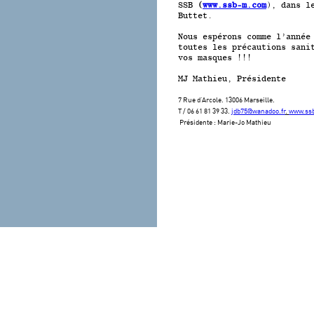
SSB
(
www.ssb-m.com
), dans l
Buttet.
Nous espérons comme l’année
toutes les précautions sani
vos masques !!!
MJ Mathieu, Présidente
7 Rue d’Arcole. 13006 Marseille.
T / 06 61 81 39 33.
jdb75@wanadoo.fr
.
www.ss
Présidente : Marie-Jo Mathieu