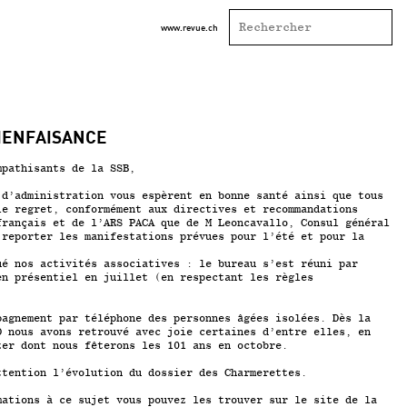
www.revue.ch
BIENFAISANCE
mpathisants de la SSB,
 d’administration vous espèrent en bonne santé ainsi que tous
le regret, conformément aux directives et recommandations
français et de l’ARS PACA que de M Leoncavallo, Consul général
 reporter les manifestations prévues pour l’été et pour la
ué nos activités associatives : le bureau s’est réuni par
en présentiel en juillet (en respectant les règles
pagnement par téléphone des personnes âgées isolées. Dès la
D nous avons retrouvé avec joie certaines d’entre elles, en
zer dont nous fêterons les 101 ans en octobre.
ttention l’évolution du dossier des Charmerettes.
mations à ce sujet vous pouvez les trouver sur le site de la