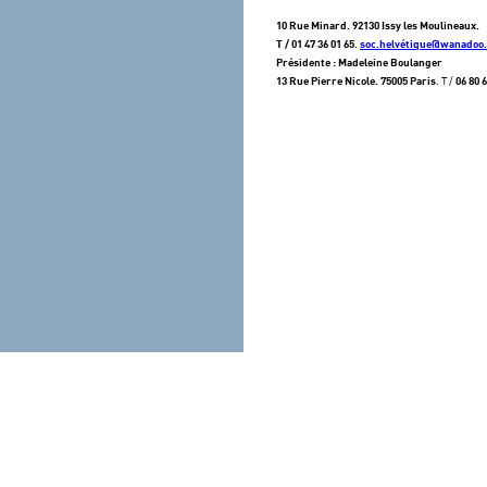
10 Rue Minard. 92130 Issy les Moulineaux.
.
T / 01 47 36 01 65
soc.helvétique@wanadoo.
Présidente : Madeleine Boulanger
. T /
13 Rue Pierre Nicole. 75005 Paris
06 80 6