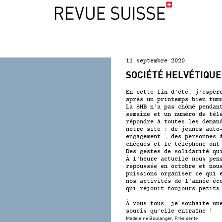
11 septembre 2020
SOCIÉTÉ HELVÉTIQUE
En cette fin d’été, j’espèr
après un printemps bien tum
La SHB n’a pas chômé pendan
semaine et un numéro de tél
répondre à toutes les deman
notre site : de jeunes auto
engagement ; des personnes 
chèques et le téléphone ont
Des gestes de solidarité qu
À l’heure actuelle nous pen
repoussée en octobre et nou
puissions organiser ce qui 
nos activités de l’année éc
qui réjouit toujours petits
À vous tous, je souhaite un
soucis qu’elle entraîne !
Madeleine Boulanger, Présidente