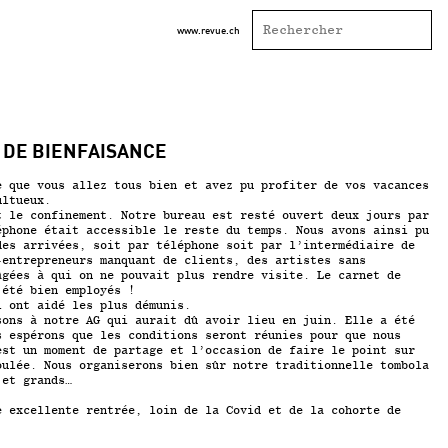
www.revue.ch
 DE BIENFAISANCE
e que vous allez tous bien et avez pu profiter de vos vacances
ultueux.
t le confinement. Notre bureau est resté ouvert deux jours par
éphone était accessible le reste du temps. Nous avons ainsi pu
des arrivées, soit par téléphone soit par l’intermédiaire de
-entrepreneurs manquant de clients, des artistes sans
âgées à qui on ne pouvait plus rendre visite. Le carnet de
 été bien employés !
i ont aidé les plus démunis.
sons à notre AG qui aurait dû avoir lieu en juin. Elle a été
s espérons que les conditions seront réunies pour que nous
est un moment de partage et l’occasion de faire le point sur
oulée. Nous organiserons bien sûr notre traditionnelle tombola
 et grands…
e excellente rentrée, loin de la Covid et de la cohorte de