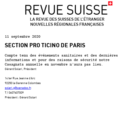
LA REVUE DES SUISSES DE L’ÉTRANGER
NOUVELLES RÉGIONALES FRANÇAISES
11 septembre 2020
SECTION PRO TICINO DE PARIS
Compte tenu des événements sanitaires et des dernières
informations et pour des raisons de sécurité notre
Casagnata annuelle en novembre n’aura pas lieu.
Gérard Solari, Président
14 ter Rue Jeanne d’Arc
92250 la Garenne Colombes
solari.g@wanadoo.fr
.
T / 0607607009
Président : Gérard Solari