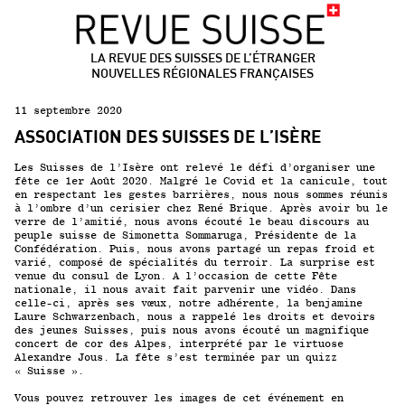
LA REVUE DES SUISSES DE L’ÉTRANGER
NOUVELLES RÉGIONALES FRANÇAISES
11 septembre 2020
ASSOCIATION DES SUISSES DE L’ISÈRE
Les Suisses de l’Isère ont relevé le défi d’organiser une
fête ce 1
er
Août 2020. Malgré le Covid et la canicule, tout
en respectant les gestes barrières, nous nous sommes réunis
à l’ombre d’un cerisier chez René Brique. Après avoir bu le
verre de l’amitié, nous avons écouté le beau discours au
peuple suisse de Simonetta Sommaruga, Présidente de la
Confédération. Puis, nous avons partagé un repas froid et
varié, composé de spécialités du terroir. La surprise est
venue du consul de Lyon. A l’occasion de cette Fête
nationale, il nous avait fait parvenir une vidéo. Dans
celle-ci, après ses vœux, notre adhérente, la benjamine
Laure Schwarzenbach, nous a rappelé les droits et devoirs
des jeunes Suisses, puis nous avons écouté un magnifique
concert de cor des Alpes, interprété par le virtuose
Alexandre Jous. La fête s’est terminée par un quizz
« Suisse ».
Vous pouvez retrouver les images de cet événement en