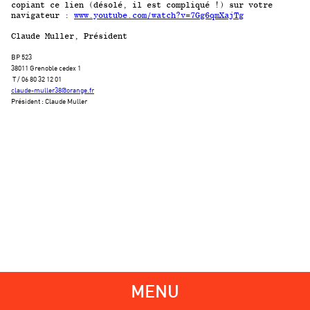
copiant ce lien (désolé, il est compliqué !) sur votre
navigateur :
www.youtube.com/watch?v=7Gg6qmXajTg
Claude Muller, Président
BP 523
38011 Grenoble cedex 1
T / 06 80 32 12 01
claude-muller38@orange.fr
Président : Claude Muller
MENU