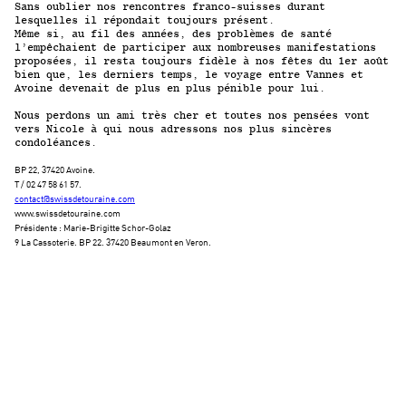
Sans oublier nos rencontres franco-suisses durant
lesquelles il répondait toujours présent.
Même si, au fil des années, des problèmes de santé
l’empêchaient de participer aux nombreuses manifestations
proposées, il resta toujours fidèle à nos fêtes du 1
er
août
bien que, les derniers temps, le voyage entre Vannes et
Avoine devenait de plus en plus pénible pour lui.
Nous perdons un ami très cher et toutes nos pensées vont
vers Nicole à qui nous adressons nos plus sincères
condoléances.
BP 22, 37420 Avoine.
T / 02 47 58 61 57.
contact@swissdetouraine.com
www.swissdetouraine.com
Présidente : Marie-Brigitte Schor-Golaz
9 La Cassoterie. BP 22. 37420 Beaumont en Veron.