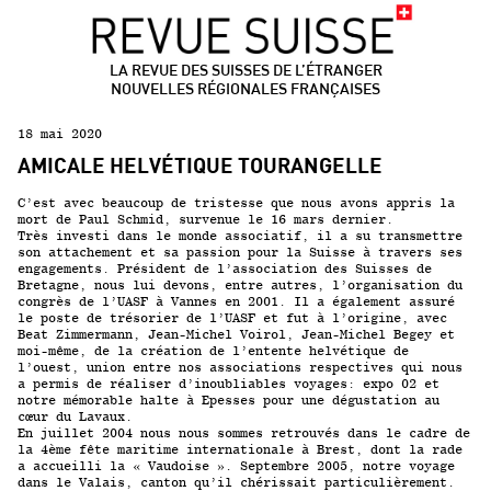
LA REVUE DES SUISSES DE L’ÉTRANGER
NOUVELLES RÉGIONALES FRANÇAISES
18 mai 2020
AMICALE HELVÉTIQUE TOURANGELLE
C’est avec beaucoup de tristesse que nous avons appris la
mort de Paul Schmid, survenue le 16 mars dernier.
Très investi dans le monde associatif, il a su transmettre
son attachement et sa passion pour la Suisse à travers ses
engagements.
Président de l’association des Suisses de
Bretagne, nous lui devons, entre autres, l’organisation du
congrès de l’UASF à Vannes en 2001.
Il a également assuré
le poste de trésorier de l’UASF et fut à l’origine, avec
Beat Zimmermann, Jean-Michel Voirol, Jean-Michel Begey et
moi-même, de la création de l’entente helvétique de
l’ouest, union entre nos associations respectives qui nous
a permis de réaliser d’inoubliables voyages: expo 02 et
notre mémorable halte à Epesses pour une dégustation au
cœur du Lavaux.
En juillet 2004 nous nous sommes retrouvés dans le cadre de
la 4
ème
fête maritime internationale à Brest, dont la rade
a accueilli la « Vaudoise ».
Septembre 2005, notre voyage
dans le Valais, canton qu’il chérissait particulièrement.