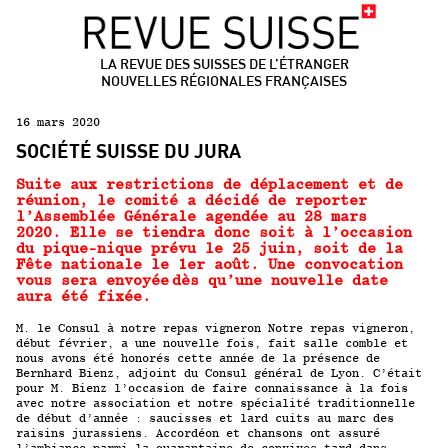
LA REVUE DES SUISSES DE L’ÉTRANGER
NOUVELLES RÉGIONALES FRANÇAISES
16 mars 2020
SOCIÉTÉ SUISSE DU JURA
Suite aux restrictions de déplacement et de
réunion, le comité a décidé de reporter
l’Assemblée Générale agendée au 28 mars
2020.
Elle se tiendra donc soit à l’occasion
du pique-nique prévu le 25 juin, soit de la
Fête nationale le 1er août. Une convocation
vous sera envoyée
dès qu’une nouvelle date
aura été fixée.
M. le Consul à notre repas vigneron Notre repas vigneron,
début février, a une nouvelle fois, fait salle comble et
nous avons été honorés cette année de la présence de
Bernhard Bienz, adjoint du Consul général de Lyon. C’était
pour M. Bienz l’occasion de faire connaissance à la fois
avec notre association et notre spécialité traditionnelle
de début d’année : saucisses et lard cuits au marc des
raisins jurassiens. Accordéon et chansons ont assuré
l’ambiance parmi la quarantaine de convives tard dans