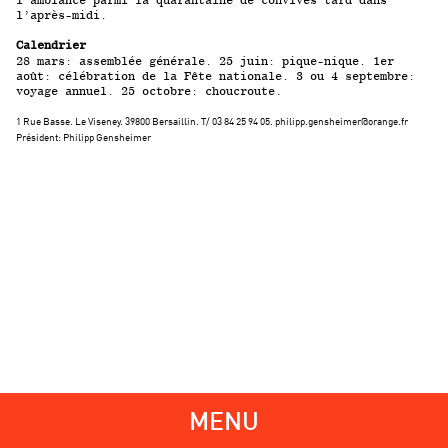
l’après-midi.
Calendrier
28 mars: assemblée générale. 25 juin: pique-nique. 1er
août: célébration de la Fête nationale. 3 ou 4 septembre:
voyage annuel. 25 octobre: choucroute.
1 Rue Basse. Le Viseney. 39800 Bersaillin. T/ 03 84 25 94 05. philipp.gensheimer@orange.fr
Président: Philipp Gensheimer
MENU