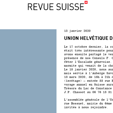
15 janvier 2020
UNION HELVÉTIQUE D
Le 17 octobre dernier, la c
était très intéressante pou
avons ensuite partagé le ve
présence de nos Consuls F. 
fêter l’Escalade génevoise.
marmite qui venait de la ch
Le 18 janvier 2020, nous au
mais servie à l’Auberge Sav
13 mars 2020, de 18h à 21h 
(1
er
étage) – entrée 33 rue 
voyage annuel en Suisse aur
Trésors du Lac de Constance
J.P. Chassot au 06 76 13 31
L’assemblée générale de l’U
rue Bossuet, mairie du 6ème
invités à nous rejoindre.