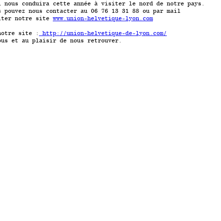
i nous conduira cette année à visiter le nord de notre pays.
s pouvez nous contacter au 06 76 13 31 88 ou par mail
ter notre site
www.union-helvetique-lyon.com
notre site :
http://union-helvetique-de-lyon.com/
ous et au plaisir de nous retrouver.