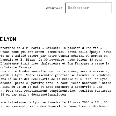
www.revue.ch
E LYON
onférence de J.P. Morel « Swissair la passion d’une vie »
r tous ceux qui ont connu, comme moi, cette belle époque. Nous
rre de l’amitié offert par notre Consul général P. Bornoz en
Chappuis et B. Bienz. Le 30 novembre, nous étions 43 pour
 L’ambiance était très chaleureuse et Ron Favarger a cassé la
ocolaterie…Favarger !
rons notre fondue annuelle, qui cette année, sera « suisse »,
oyarde à Lyon. Notre assemblée générale se tiendra le vendredi
dans la salle des Beaux-Arts de la mairie du 6° arr. de Lyon
Bossuet, porte C, parking dans la cour. Venez nombreux ! Notre
a lieu du 11 au 16 mai et nous emmènera à découvrir « Les
 ». Pour tout renseignement complémentaire, veuillez contacter
 88 ou par mail : 69chassot@gmail.com
nion helvétique de Lyon se tiendra le 13 mars 2020 à 18h, 33
 arrondissement, salle des Beaux-Arts. Vous êtes cordialement