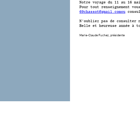
Notre voyage du 11 au 16 ma
Pour tout renseignement vou
69chassot@gmail.comou
consul
N’oubliez pas de consulter 
Belle et heureuse année à t
Marie-Claude Fuchez, présidente