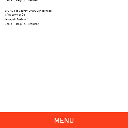
Denis H. Reguin, 
Président
61C Rue de Courcy, 
29900 Concarneau. 
T / 09 80 99 84 35
de.reguin@yahoo.fr
Denis H. Reguin, Président
MENU