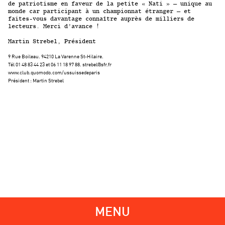
de patriotisme en faveur de la petite « Nati » – unique au
monde car participant à un championnat étranger – et
faites-vous davantage connaître auprès de milliers de
lecteurs. Merci d’avance !
Martin Strebel, Président
9 Rue Boileau. 94210 La Varenne St-Hilaire.
Tél 01 48 83 44 23 et 06 11 18 97 88.
strebel@sfr.fr
www.club.quomodo.com/ussuissedeparis
Président : Martin Strebel
MENU