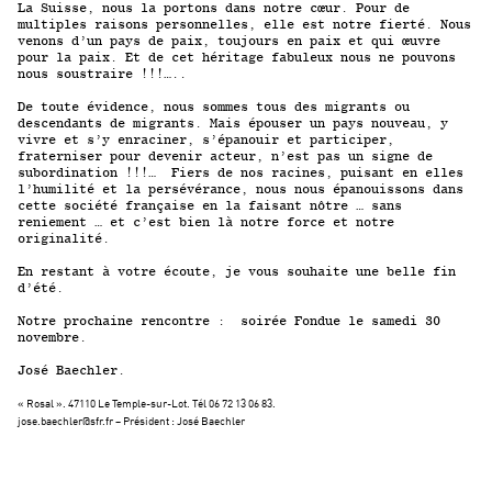
La Suisse, nous la portons dans notre cœur. Pour de
multiples raisons personnelles, elle est notre fierté. Nous
venons d’un pays de paix, toujours en paix et qui œuvre
pour la paix. Et de cet héritage fabuleux nous ne pouvons
nous soustraire !!!…..
De toute évidence, nous sommes tous des migrants ou
descendants de migrants. Mais épouser un pays nouveau, y
vivre et s’y enraciner, s’épanouir et participer,
fraterniser pour devenir acteur, n’est pas un signe de
subordination !!!… Fiers de nos racines, puisant en elles
l’humilité et la persévérance, nous nous épanouissons dans
cette société française en la faisant nôtre … sans
reniement … et c’est bien là notre force et notre
originalité.
En restant à votre écoute, je vous souhaite une belle fin
d’été.
Notre prochaine rencontre : soirée Fondue le samedi 30
novembre.
José Baechler.
« Rosal ». 47110 Le Temple-sur-Lot. Tél 06 72 13 06 83.
jose.baechler@sfr.fr – Président : José Baechler