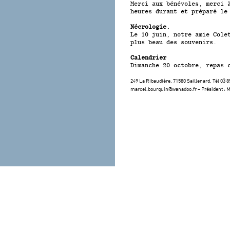
Merci aux bénévoles, merci 
heures durant et préparé le
Nécrologie.
Le 10 juin, notre amie Cole
plus beau des souvenirs.
Calendrier
Dimanche 20 octobre, repas 
249 La Ribaudière. 71580 Saillenard. Tél 03 85
marcel.bourquin@wanadoo.fr – Président : 