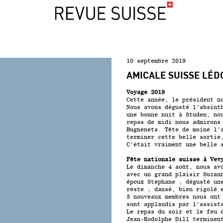
10 septembre 2019
AMICALE SUISSE LÉD
Voyage 2019
Cette année, le président n
Nous avons dégusté l’absint
une bonne nuit à Studen, no
repas de midi nous admirons
Bugnenets. Tête de moine l’
terminer cette belle sortie
C’était vraiment une belle 
Fête nationale suisse à Vev
Le dimanche 4 août, nous av
avec un grand plaisir Suzan
époux Stéphane ; dégusté un
reste ; dansé, bien rigolé 
3 nouveaux membres nous ont
sont applaudis par l’assist
Le repas du soir et le feu 
Jean-Rodolphe Dill terminen