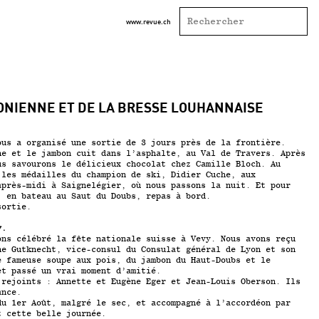
www.revue.ch
ONIENNE ET DE LA BRESSE LOUHANNAISE
ous a organisé une sortie de 3 jours près de la frontière.
he et le jambon cuit dans l’asphalte, au Val de Travers. Après
us savourons le délicieux chocolat chez Camille Bloch. Au
 les médailles du champion de ski, Didier Cuche, aux
après-midi à Saignelégier, où nous passons la nuit. Et pour
, en bateau au Saut du Doubs, repas à bord.
sortie.
y.
ons célébré la fête nationale suisse à Vevy. Nous avons reçu
ne Gutknecht, vice-consul du Consulat général de Lyon et son
e fameuse soupe aux pois, du jambon du Haut-Doubs et le
et passé un vrai moment d’amitié.
 rejoints : Annette et Eugène Eger et Jean-Louis Oberson. Ils
ance.
du 1er Août, malgré le sec, et accompagné à l’accordéon par
t cette belle journée.