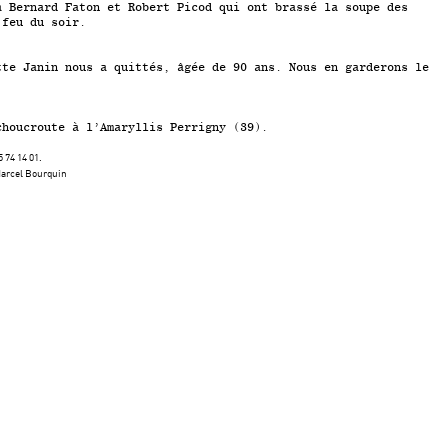
à Bernard Faton et Robert Picod qui ont brassé la soupe des
 feu du soir.
tte Janin nous a quittés, âgée de 90 ans. Nous en garderons le
choucroute à l’Amaryllis Perrigny (39).
 74 14 01.
Marcel Bourquin