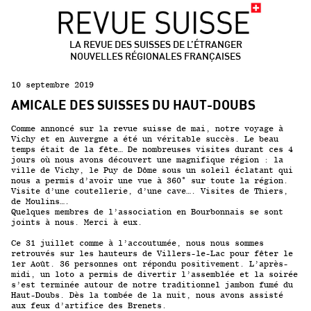
LA REVUE DES SUISSES DE L’ÉTRANGER
NOUVELLES RÉGIONALES FRANÇAISES
10 septembre 2019
AMICALE DES SUISSES DU HAUT-DOUBS
Comme annoncé sur la revue suisse de mai, notre voyage à
Vichy et en Auvergne a été un véritable succès. Le beau
temps était de la fête… De nombreuses visites durant ces 4
jours où nous avons découvert une magnifique région : la
ville de Vichy, le Puy de Dôme sous un soleil éclatant qui
nous a permis d’avoir une vue à 360° sur toute la région.
Visite d’une coutellerie, d’une cave…. Visites de Thiers,
de Moulins….
Quelques membres de l’association en Bourbonnais se sont
joints à nous. Merci à eux.
Ce 31 juillet comme à l’accoutumée, nous nous sommes
retrouvés sur les hauteurs de Villers-le-Lac pour fêter le
1er Août. 36 personnes ont répondu positivement. L’après-
midi, un loto a permis de divertir l’assemblée et la soirée
s’est terminée autour de notre traditionnel jambon fumé du
Haut-Doubs. Dès la tombée de la nuit, nous avons assisté
aux feux d’artifice des Brenets.