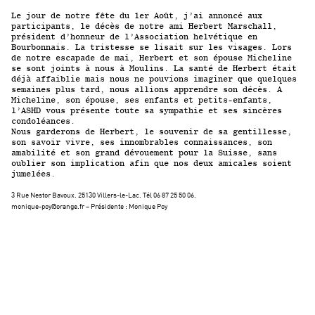
Le jour de notre fête du 1er Août, j’ai annoncé aux
participants, le décès de notre ami Herbert Marschall,
président d’honneur de l’Association helvétique en
Bourbonnais. La tristesse se lisait sur les visages. Lors
de notre escapade de mai, Herbert et son épouse Micheline
se sont joints à nous à Moulins. La santé de Herbert était
déjà affaiblie mais nous ne pouvions imaginer que quelques
semaines plus tard, nous allions apprendre son décès. A
Micheline, son épouse, ses enfants et petits-enfants,
l’ASHD vous présente toute sa sympathie et ses sincères
condoléances.
Nous garderons de Herbert, le souvenir de sa gentillesse,
son savoir vivre, ses innombrables connaissances, son
amabilité et son grand dévouement pour la Suisse, sans
oublier son implication afin que nos deux amicales soient
jumelées.
3 Rue Nestor Bavoux. 25130 Villers-le-Lac. Tél 06 87 25 50 06.
monique-poy@orange.fr – Présidente : Monique Poy