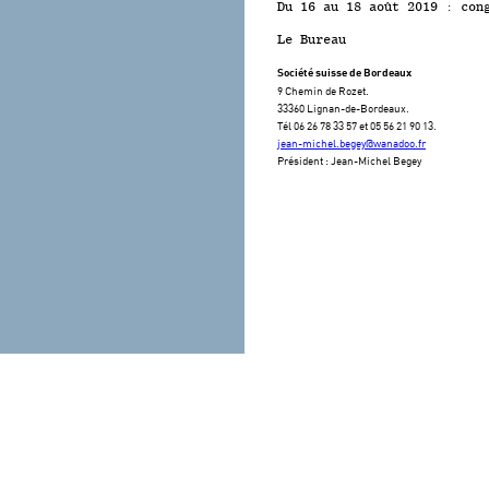
Du 16 au 18 août 2019 : con
Le Bureau
Société suisse de Bordeaux
9 Chemin de Rozet.
33360 Lignan-de-Bordeaux.
Tél 06 26 78 33 57 et 05 56 21 90 13.
jean-michel.begey@wanadoo.fr
Président : Jean-Michel Begey