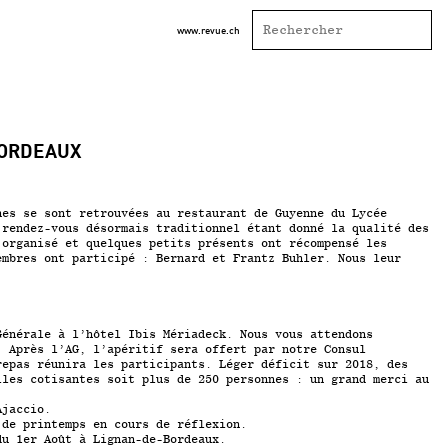
www.revue.ch
BORDEAUX
nes se sont retrouvées au restaurant de Guyenne du Lycée
 rendez-vous désormais traditionnel étant donné la qualité des
 organisé et quelques petits présents ont récompensé les
embres ont participé : Bernard et Frantz Buhler. Nous leur
Générale à l’hôtel Ibis Mériadeck. Nous vous attendons
. Après l’AG, l’apéritif sera offert par notre Consul
repas réunira les participants. Léger déficit sur 2018, des
lles cotisantes soit plus de 250 personnes : un grand merci au
Ajaccio.
 de printemps en cours de réflexion.
du 1er Août à Lignan-de-Bordeaux.