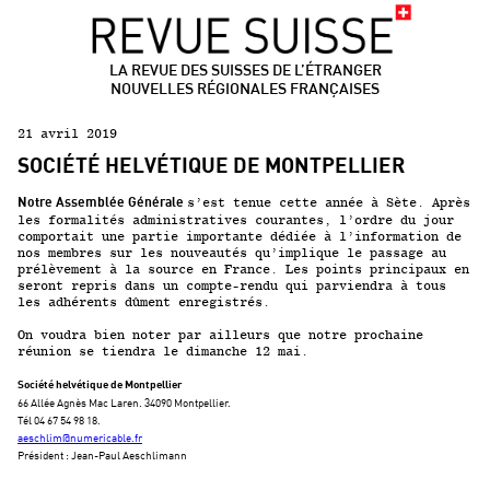
LA REVUE DES SUISSES DE L’ÉTRANGER
NOUVELLES RÉGIONALES FRANÇAISES
21 avril 2019
SOCIÉTÉ HELVÉTIQUE DE MONTPELLIER
s’est tenue cette année à Sète. Après
Notre Assemblée Générale
les formalités administratives courantes, l’ordre du jour
comportait une partie importante dédiée à l’information de
nos membres sur les nouveautés qu’implique le passage au
prélèvement à la source en France. Les points principaux en
seront repris dans un compte-rendu qui parviendra à tous
les adhérents dûment enregistrés.
On voudra bien noter par ailleurs que
notre prochaine
réunion se tiendra le dimanche 12 mai.
Société helvétique de Montpellier
66 Allée Agnès Mac Laren. 34090 Montpellier.
Tél 04 67 54 98 18.
aeschlim@numericable.fr
Président : Jean-Paul Aeschlimann