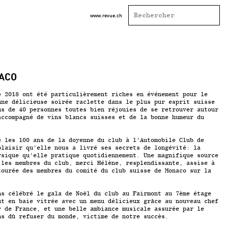
www.revue.ch
NACO
e 2018
ont été particulièrement riches en événement pour le
une délicieuse soirée raclette dans le plus pur esprit suisse
us de 40 personnes toutes bien réjouies de se retrouver autour
accompagné de vins blancs suisses et de la bonne humeur du
é les 100 ans de la doyenne du club à l’Automobile Club de
plaisir qu’elle nous a livré ses secrets de longévité: la
ysique qu’elle pratique quotidiennement. Une magnifique source
 les membres du club, merci Hélène, resplendissante, assise à
tourée des membres du comité du club suisse de Monaco sur la
ns célébré le gala de Noël du club au Fairmont au 7ème étage
ut en baie vitrée avec un menu délicieux grâce au nouveau chef
r de France, et une belle ambiance musicale assurée par le
ns dû refuser du monde, victime de notre succès.