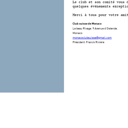
Le club et son comité vous 
quelques événements excepti
Merci à tous pour votre ami
Club suisse de Monaco
Le beau Rivage. 9 Avenue d’Ostende.
Monaco
monacoclubsuisse@gmail.com
Président: Franck Rivière