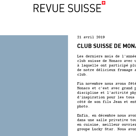
21 avril 2019
CLUB SUISSE DE MO
Les derniers mois de l’anné
club suisse de Monaco avec 
à laquelle ont participé pl
de notre délicieux fromage 
club.
Fin novembre nous avons fêt
Monaco et c’est avec grand 
discipline et l’activité ph
d’inspiration pour les tous
côté de son fils Jean et en
photo.
Enfin, en décembre nous avo
dans une salle privative to
en cuisine, meilleur ouvrie
groupe Lucky Star. Nous avo